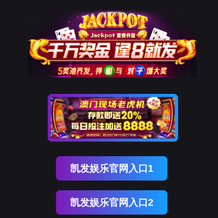
凯发娱乐官网入口1
凯发娱乐官网入口2